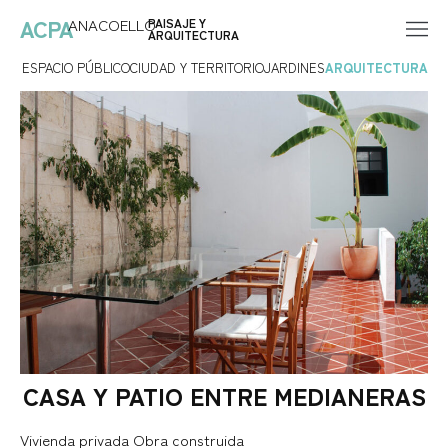
ACPA
ANACOELLO
PAISAJE Y
ARQUITECTURA
Saltar
ESPACIO PÚBLICO
CIUDAD Y TERRITORIO
JARDINES
ARQUITECTURA
al
contenido
CASA Y PATIO ENTRE MEDIANERAS
Vivienda privada Obra construida