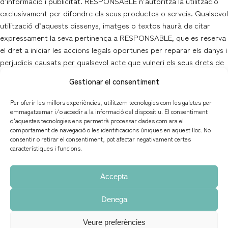
d’informació i publicitat. RESPONSABLE n’autoritza la utilització
exclusivament per difondre els seus productes o serveis. Qualsevol
utilització d’aquests dissenys, imatges o textos haurà de citar
expressament la seva pertinença a RESPONSABLE, que es reserva
el dret a iniciar les accions legals oportunes per reparar els danys i
perjudicis causats per qualsevol acte que vulneri els seus drets de
propietat intel·lectual o industrial. No s’autoritza la utilització dels
Gestionar el consentiment
logotips, dissenys, marques o altres signes distintius de
RESPONSABLE ni dels clients de RESPONSABLE sense
Per oferir les millors experiències, utilitzem tecnologies com les galetes per
autorització expressa, prèvia i per escrit dels respectius titulars
emmagatzemar i/o accedir a la informació del dispositiu. El consentiment
d'aquestes tecnologies ens permetrà processar dades com ara el
dels drets.
comportament de navegació o les identificacions úniques en aquest lloc. No
consentir o retirar el consentiment, pot afectar negativament certes
característiques i funcions.
No s’autoritzen presentacions dels continguts d’aquest lloc en una
finestra aliena a
https:// www.anacoello.es
i
www.acpa.com.es
(framing).
Accepta
Denega
RESPONSABILITAT SOBRE ELS CONTINGUTS
Veure preferències