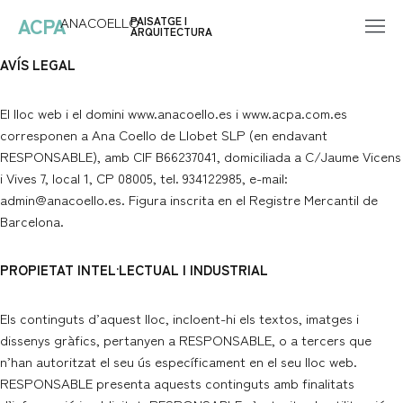
ACPA
ANACOELLO
PAISATGE I
ARQUITECTURA
Vés
AVÍS LEGAL
al
contingut
El lloc web i el domini
www.anacoello.es
i
www.acpa.com.es
corresponen a Ana Coello de Llobet SLP (en endavant
RESPONSABLE), amb CIF B66237041, domiciliada a C/Jaume Vicens
i Vives 7, local 1, CP 08005, tel. 934122985, e-mail:
admin@anacoello.es
. Figura inscrita en el Registre Mercantil de
Barcelona.
PROPIETAT INTEL·LECTUAL I INDUSTRIAL
Els continguts d’aquest lloc, incloent-hi els textos, imatges i
dissenys gràfics, pertanyen a RESPONSABLE, o a tercers que
n’han autoritzat el seu ús específicament en el seu lloc web.
RESPONSABLE presenta aquests continguts amb finalitats