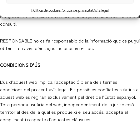
Tot i que RESPONSABLE actua amb el màxim de diligència
possible, es pot donar el cas que alguna dada o informació no
Política de cookies
Política de privacitat
Avís legal
estigui del tot actualitzada en el moment que l’usuari del lloc web el
consulti.
RESPONSABLE no es fa responsable de la informació que es pugui
obtenir a través d’enllaços inclosos en el lloc.
CONDICIONS D’ÚS
L’ús d’aquest web implica l’acceptació plena dels termes i
condicions del present avís legal. Els possibles conflictes relatius a
aquest web es regiran exclusivament pel dret de l’Estat espanyol.
Tota persona usuària del web, independentment de la jurisdicció
territorial des de la qual es produeixi el seu accés, accepta el
compliment i respecte d’aquestes clàusules.