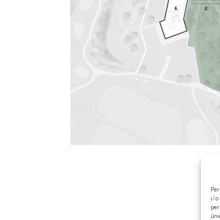
Per
i/o
per
úni