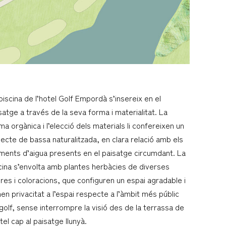
piscina de l’hotel Golf Empordà s’insereix en el
satge a través de la seva forma i materialitat. La
ma orgànica i l’elecció dels materials li confereixen un
ecte de bassa naturalitzada, en clara relació amb els
ments d’aigua presents en el paisatge circumdant. La
cina s’envolta amb plantes herbàcies de diverses
ures i coloracions, que configuren un espai agradable i
en privacitat a l’espai respecte a l’àmbit més públic
golf, sense interrompre la visió des de la terrassa de
otel cap al paisatge llunyà.