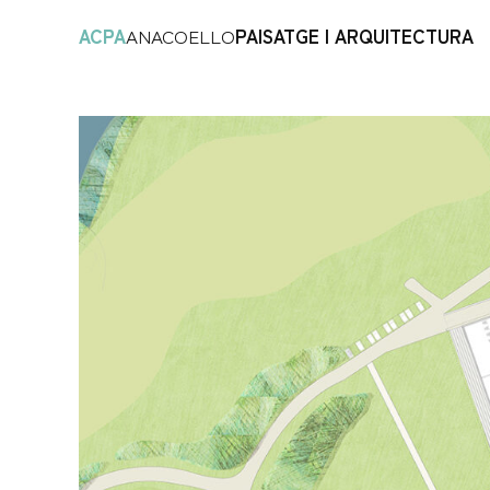
ACPA
ANACOELLO
PAISATGE I ARQUITECTURA
Vés
al
contingut