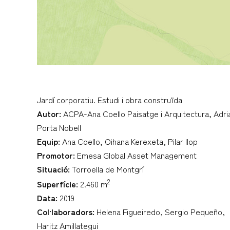
Jardí corporatiu. Estudi i obra construïda
Autor:
ACPA-Ana Coello Paisatge i Arquitectura, Adri
Porta Nobell
Equip:
Ana Coello, Oihana Kerexeta, Pilar llop
Promotor:
Emesa Global Asset Management
Situació:
Torroella de Montgrí
2
Superfície:
2.460 m
Data:
2019
Col·laboradors:
Helena Figueiredo, Sergio Pequeño,
Haritz Amillategui