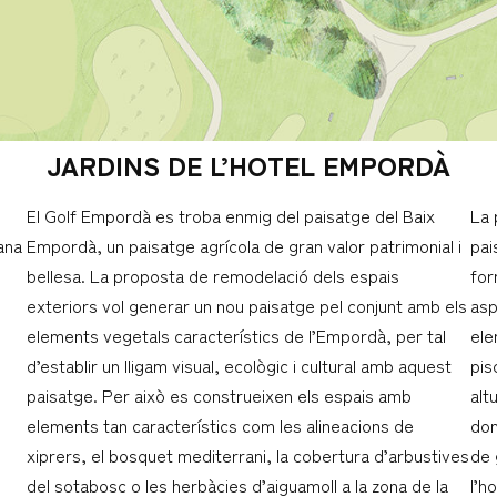
JARDINS DE L’HOTEL EMPORDÀ
El Golf Empordà es troba enmig del paisatge del Baix
La 
ana
Empordà, un paisatge agrícola de gran valor patrimonial i
pai
bellesa. La proposta de remodelació dels espais
for
exteriors vol generar un nou paisatge pel conjunt amb els
asp
elements vegetals característics de l’Empordà, per tal
ele
d’establir un lligam visual, ecològic i cultural amb aquest
pis
paisatge. Per això es construeixen els espais amb
alt
elements tan característics com les alineacions de
don
xiprers, el bosquet mediterrani, la cobertura d’arbustives
de 
del sotabosc o les herbàcies d’aiguamoll a la zona de la
l’h