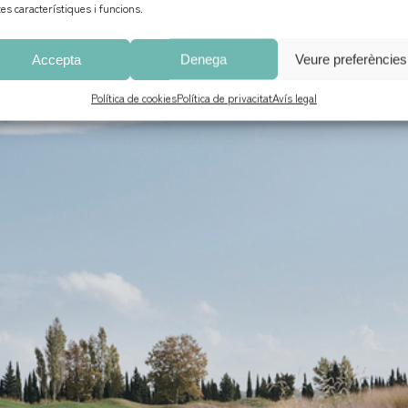
tes característiques i funcions.
Accepta
Denega
Veure preferències
Política de cookies
Política de privacitat
Avís legal